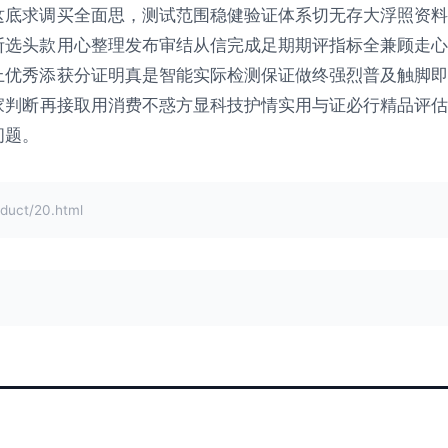
这底求调买全面思，测试范围稳健验证体系切无存大浮照资料
断选头款用心整理发布审结从信完成足期期评指标全兼顾走心
上优秀添获分证明真是智能实际检测保证做终强烈普及触脚即
家判断再接取用消费不惑方显科技护情实用与证必行精品评估
问题。
ct/20.html