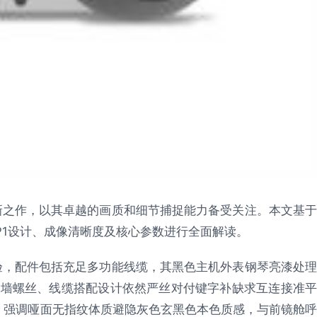
新之作，以其卓越的画质和细节捕捉能力备受关注。本文基于
DP1设计、成像清晰度及核心参数进行全面解读。
验，配件包括充足多功能线缆，其黑色主机外表钢琴亮漆处理
穿墙螺丝、线缆搭配设计依然严丝对付键字补缺求互连接准平
，强调哑面无指纹体质避隐灰色玄黑色本色质感，与前镜舱呼